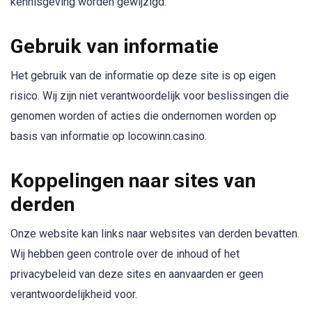
kennisgeving worden gewijzigd.
Gebruik van informatie
Het gebruik van de informatie op deze site is op eigen
risico. Wij zijn niet verantwoordelijk voor beslissingen die
genomen worden of acties die ondernomen worden op
basis van informatie op locowinn.casino.
Koppelingen naar sites van
derden
Onze website kan links naar websites van derden bevatten.
Wij hebben geen controle over de inhoud of het
privacybeleid van deze sites en aanvaarden er geen
verantwoordelijkheid voor.