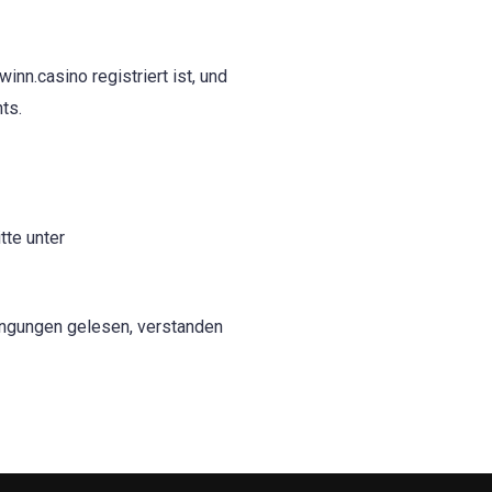
n.casino registriert ist, und
ts.
tte unter
ingungen gelesen, verstanden