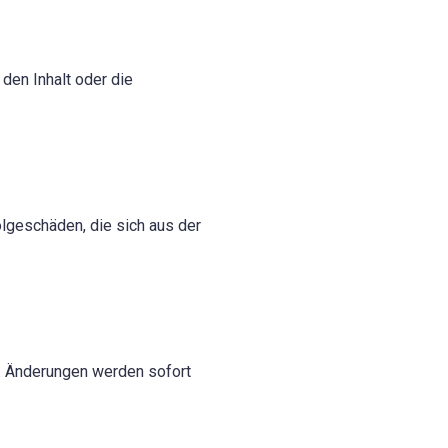
 den Inhalt oder die
Folgeschäden, die sich aus der
n. Änderungen werden sofort