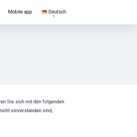
Mobile app
Deutsch
ren Sie sich mit den folgenden
icht einverstanden sind,