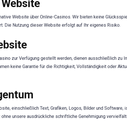
 Website
rmative Website über Online-Casinos. Wir bieten keine Glücksspie
rt. Die Nutzung dieser Website erfolgt auf Ihr eigenes Risiko.
ebsite
.casino zur Verfügung gestellt werden, dienen ausschließlich zu 
n keine Garantie für die Richtigkeit, Vollständigkeit oder Aktua
igentum
ite, einschließlich Text, Grafiken, Logos, Bilder und Software, i
t ohne unsere ausdrückliche schriftliche Genehmigung vervielfält