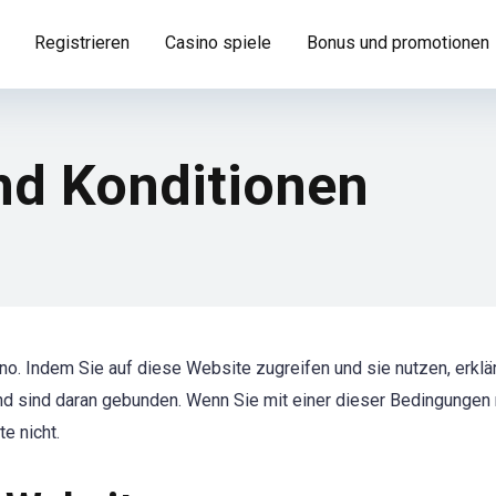
Registrieren
Casino spiele
Bonus und promotionen
d Konditionen
o. Indem Sie auf diese Website zugreifen und sie nutzen, erklä
d sind daran gebunden. Wenn Sie mit einer dieser Bedingungen n
e nicht.